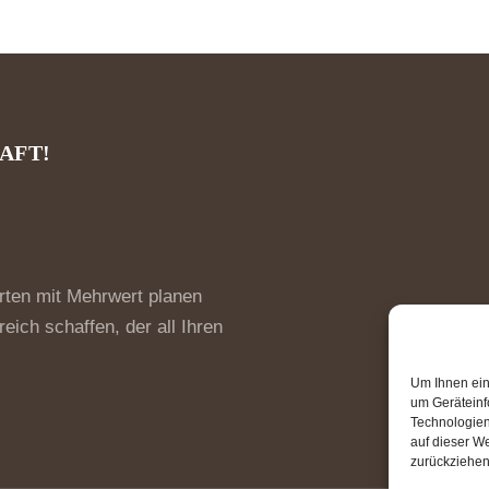
AFT!
rten mit Mehrwert planen
ich schaffen, der all Ihren
Um Ihnen ein
um Geräteinf
Technologien
auf dieser We
zurückziehen