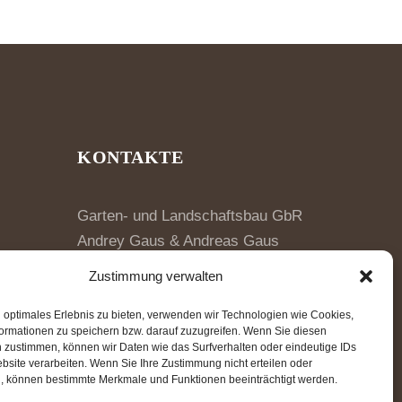
KONTAKTE
Garten- und Landschaftsbau GbR
Andrey Gaus & Andreas Gaus
64354 Reinheim
Zustimmung verwalten
+49 160 92190556
 optimales Erlebnis zu bieten, verwenden wir Technologien wie Cookies,
ormationen zu speichern bzw. darauf zuzugreifen. Wenn Sie diesen
info@galabau-gaus.de
 zustimmen, können wir Daten wie das Surfverhalten oder eindeutige IDs
bsite verarbeiten. Wenn Sie Ihre Zustimmung nicht erteilen oder
, können bestimmte Merkmale und Funktionen beeinträchtigt werden.